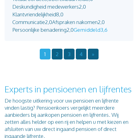
Deskundigheid medewerkers
2,0
Klantvriendelijkheid
8,0
Communicatie
2,0
Afspraken nakomen
2,0
Persoonlijke benadering
2,0
Gemiddeld
3,6
1
2
3
4
»
Experts in pensioenen en lijfrentes
De hoogste uitkering voor uw pensioen en lijfrente
vinden lastig? Pensioenkoers vergelijkt meerdere
aanbieders bij aankopen pensioen en lijfrentes. Wij
zetten alles helder op een rij en helpen u met kiezen en
afsluiten van uw direct ingaand pensioen of direct
ingaande lijfrente.