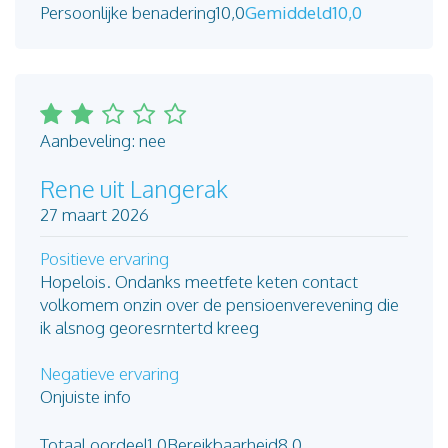
Persoonlijke benadering
10,0
Gemiddeld
10,0
Aanbeveling: nee
Rene uit Langerak
27 maart 2026
Positieve ervaring
Hopelois. Ondanks meetfete keten contact
volkomem onzin over de pensioenverevening die
ik alsnog georesrntertd kreeg
Negatieve ervaring
Onjuiste info
Totaal oordeel
1,0
Bereikbaarheid
8,0