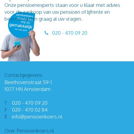
Onze pensioenexperts staan voor u klaar met advies
voor de aankoop van uw pensioen of lijfrente en
beantwoorden graag al uw vragen.
020 - 470 09 20
Contactgegevens
Beethovenstraat 59-1
1077 HN Amsterdam
T
020 - 470 09 20
F
020 - 470 02 84
E
info
@
pensioenkoers
.
nl
Over Pensioenkoers.nl