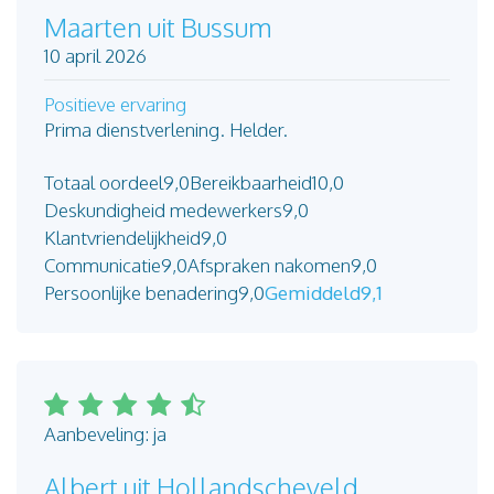
Maarten uit Bussum
10 april 2026
Positieve ervaring
Prima dienstverlening. Helder.
Totaal oordeel
9,0
Bereikbaarheid
10,0
Deskundigheid medewerkers
9,0
Klantvriendelijkheid
9,0
Communicatie
9,0
Afspraken nakomen
9,0
Persoonlijke benadering
9,0
Gemiddeld
9,1
Aanbeveling: ja
Albert uit Hollandscheveld