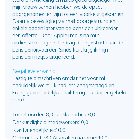
mijn vrouw samen hebben we de opzet
doorgenomen en zijn tot een voorkeur gekomen.
Daarna bevestiging via mail doorgestuurd en
enkele dagen later van de pensioen uitkeerder
een offerte. Door AppleTree is na mijn
uitdiensttreding het bedrag doorgestort naar de
pensioenuitvoerder. Sinds kort krijg ik mijn
pensioen netjes uitgekeerd.
Negatieve ervaring
Lastig te omschrijven omdat het voor mij
onduidelijk werd. Ik had iets aangevraagd en
kreeg geen duidelijke mail terug. Totdat er gebeld
werd.
Totaal oordeel
8,0
Bereikbaarheid
8,0
Deskundigheid medewerkers
10,0
Klantvriendelijkheid
10,0
Communicatie
8,0
Afspraken nakomen
10,0