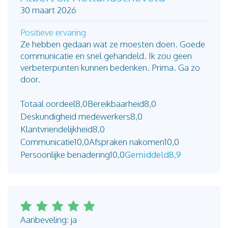
30 maart 2026
Positieve ervaring
Ze hebben gedaan wat ze moesten doen. Goede
communicatie en snel gehandeld. Ik zou geen
verbeterpunten kunnen bedenken. Prima. Ga zo
door.
Totaal oordeel
8,0
Bereikbaarheid
8,0
Deskundigheid medewerkers
8,0
Klantvriendelijkheid
8,0
Communicatie
10,0
Afspraken nakomen
10,0
Persoonlijke benadering
10,0
Gemiddeld
8,9
Aanbeveling: ja