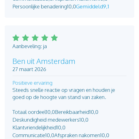
Persoonlijke benadering
10,0
Gemiddeld
9,1
Aanbeveling: ja
Ben uit Amsterdam
27 maart 2026
Positieve ervaring
Steeds snelle reactie op vragen en houden je
goed op de hoogte van stand van zaken.
Totaal oordeel
10,0
Bereikbaarheid
10,0
Deskundigheid medewerkers
10,0
Klantvriendelijkheid
10,0
Communicatie
10,0
Afspraken nakomen
10,0