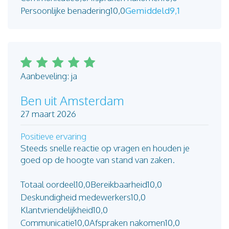
Persoonlijke benadering
10,0
Gemiddeld
9,1
Aanbeveling: ja
Ben uit Amsterdam
27 maart 2026
Positieve ervaring
Steeds snelle reactie op vragen en houden je
goed op de hoogte van stand van zaken.
Totaal oordeel
10,0
Bereikbaarheid
10,0
Deskundigheid medewerkers
10,0
Klantvriendelijkheid
10,0
Communicatie
10,0
Afspraken nakomen
10,0