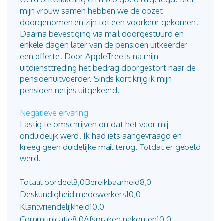
mijn vrouw samen hebben we de opzet
doorgenomen en zijn tot een voorkeur gekomen.
Daarna bevestiging via mail doorgestuurd en
enkele dagen later van de pensioen uitkeerder
een offerte. Door AppleTree is na mijn
uitdiensttreding het bedrag doorgestort naar de
pensioenuitvoerder. Sinds kort krijg ik mijn
pensioen netjes uitgekeerd.
Negatieve ervaring
Lastig te omschrijven omdat het voor mij
onduidelijk werd. Ik had iets aangevraagd en
kreeg geen duidelijke mail terug. Totdat er gebeld
werd.
Totaal oordeel
8,0
Bereikbaarheid
8,0
Deskundigheid medewerkers
10,0
Klantvriendelijkheid
10,0
Communicatie
8,0
Afspraken nakomen
10,0