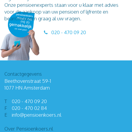
Onze pensioenexperts staan voor u klaar met advies
voor de aankoop van uw pensioen of lijfrente en
beantwoorden graag al uw vragen.
020 - 470 09 20
Contactgegevens
Beethovenstraat 59-1
1077 HN Amsterdam
T
020 - 470 09 20
F
020 - 470 02 84
E
info
@
pensioenkoers
.
nl
Over Pensioenkoers.nl