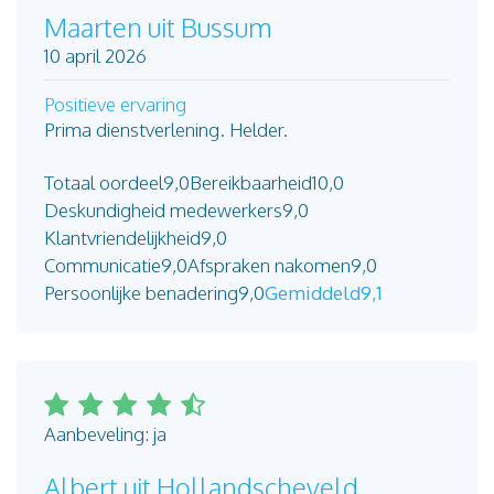
Maarten uit Bussum
10 april 2026
Positieve ervaring
Prima dienstverlening. Helder.
Totaal oordeel
9,0
Bereikbaarheid
10,0
Deskundigheid medewerkers
9,0
Klantvriendelijkheid
9,0
Communicatie
9,0
Afspraken nakomen
9,0
Persoonlijke benadering
9,0
Gemiddeld
9,1
Aanbeveling: ja
Albert uit Hollandscheveld