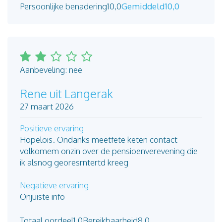
Persoonlijke benadering
10,0
Gemiddeld
10,0
Aanbeveling: nee
Rene uit Langerak
27 maart 2026
Positieve ervaring
Hopelois. Ondanks meetfete keten contact
volkomem onzin over de pensioenverevening die
ik alsnog georesrntertd kreeg
Negatieve ervaring
Onjuiste info
Totaal oordeel
1,0
Bereikbaarheid
8,0