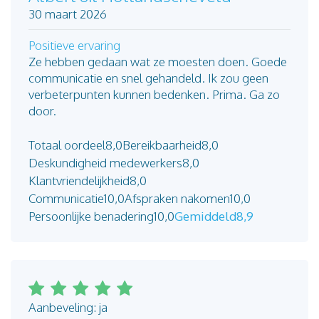
30 maart 2026
Positieve ervaring
Ze hebben gedaan wat ze moesten doen. Goede
communicatie en snel gehandeld. Ik zou geen
verbeterpunten kunnen bedenken. Prima. Ga zo
door.
Totaal oordeel
8,0
Bereikbaarheid
8,0
Deskundigheid medewerkers
8,0
Klantvriendelijkheid
8,0
Communicatie
10,0
Afspraken nakomen
10,0
Persoonlijke benadering
10,0
Gemiddeld
8,9
Aanbeveling: ja