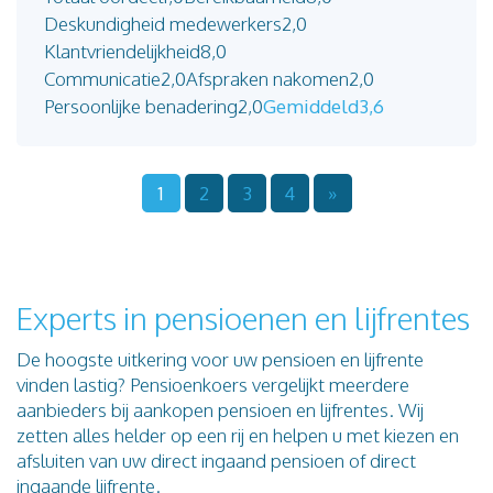
Deskundigheid medewerkers
2,0
Klantvriendelijkheid
8,0
Communicatie
2,0
Afspraken nakomen
2,0
Persoonlijke benadering
2,0
Gemiddeld
3,6
1
2
3
4
»
Experts in pensioenen en lijfrentes
De hoogste uitkering voor uw pensioen en lijfrente
vinden lastig? Pensioenkoers vergelijkt meerdere
aanbieders bij aankopen pensioen en lijfrentes. Wij
zetten alles helder op een rij en helpen u met kiezen en
afsluiten van uw direct ingaand pensioen of direct
ingaande lijfrente.