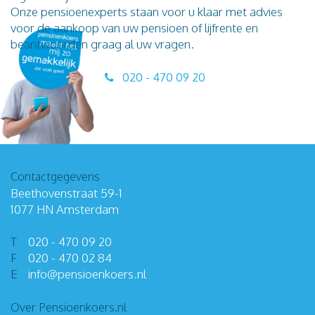
Onze pensioenexperts staan voor u klaar met advies
voor de aankoop van uw pensioen of lijfrente en
beantwoorden graag al uw vragen.
020 - 470 09 20
Contactgegevens
Beethovenstraat 59-1
1077 HN Amsterdam
T
020 - 470 09 20
F
020 - 470 02 84
E
info
@
pensioenkoers
.
nl
Over Pensioenkoers.nl