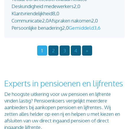
Deskundigheid medewerkers
2,0
Klantvriendelijkheid
8,0
Communicatie
2,0
Afspraken nakomen
2,0
Persoonlijke benadering
2,0
Gemiddeld
3,6
1
2
3
4
»
Experts in pensioenen en lijfrentes
De hoogste uitkering voor uw pensioen en lijfrente
vinden lastig? Pensioenkoers vergelijkt meerdere
aanbieders bij aankopen pensioen en lijfrentes. Wij
zetten alles helder op een rij en helpen u met kiezen en
afsluiten van uw direct ingaand pensioen of direct
ingaande lijfrente.