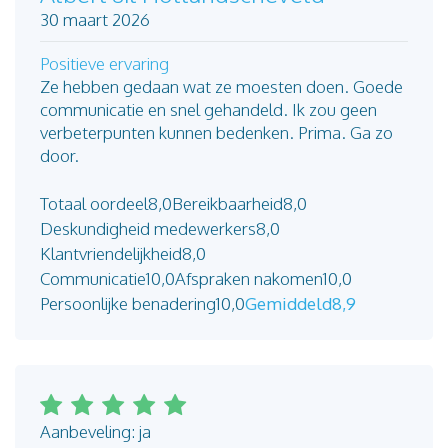
30 maart 2026
Positieve ervaring
Ze hebben gedaan wat ze moesten doen. Goede
communicatie en snel gehandeld. Ik zou geen
verbeterpunten kunnen bedenken. Prima. Ga zo
door.
Totaal oordeel
8,0
Bereikbaarheid
8,0
Deskundigheid medewerkers
8,0
Klantvriendelijkheid
8,0
Communicatie
10,0
Afspraken nakomen
10,0
Persoonlijke benadering
10,0
Gemiddeld
8,9
Aanbeveling: ja