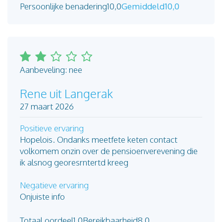
Persoonlijke benadering
10,0
Gemiddeld
10,0
Aanbeveling: nee
Rene uit Langerak
27 maart 2026
Positieve ervaring
Hopelois. Ondanks meetfete keten contact
volkomem onzin over de pensioenverevening die
ik alsnog georesrntertd kreeg
Negatieve ervaring
Onjuiste info
Totaal oordeel
1,0
Bereikbaarheid
8,0