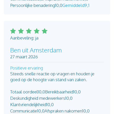
Persoonlijke benadering
10,0
Gemiddeld
9,1
Aanbeveling: ja
Ben uit Amsterdam
27 maart 2026
Positieve ervaring
Steeds snelle reactie op vragen en houden je
goed op de hoogte van stand van zaken.
Totaal oordeel
10,0
Bereikbaarheid
10,0
Deskundigheid medewerkers
10,0
Klantvriendelijkheid
10,0
Communicatie
10,0
Afspraken nakomen
10,0