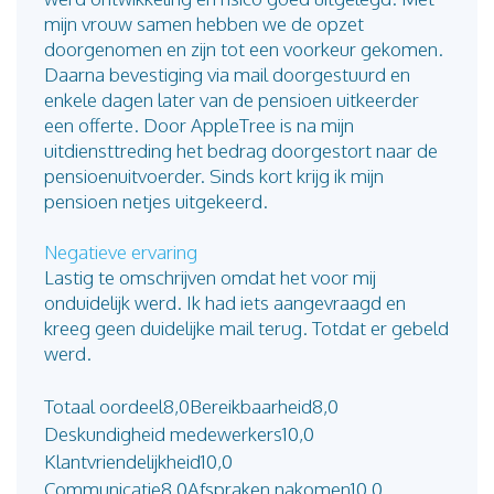
mijn vrouw samen hebben we de opzet
doorgenomen en zijn tot een voorkeur gekomen.
Daarna bevestiging via mail doorgestuurd en
enkele dagen later van de pensioen uitkeerder
een offerte. Door AppleTree is na mijn
uitdiensttreding het bedrag doorgestort naar de
pensioenuitvoerder. Sinds kort krijg ik mijn
pensioen netjes uitgekeerd.
Negatieve ervaring
Lastig te omschrijven omdat het voor mij
onduidelijk werd. Ik had iets aangevraagd en
kreeg geen duidelijke mail terug. Totdat er gebeld
werd.
Totaal oordeel
8,0
Bereikbaarheid
8,0
Deskundigheid medewerkers
10,0
Klantvriendelijkheid
10,0
Communicatie
8,0
Afspraken nakomen
10,0