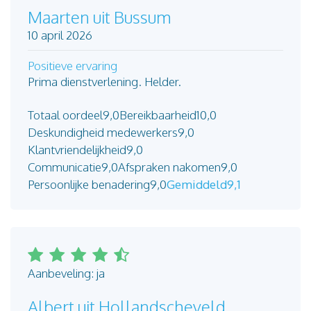
Maarten uit Bussum
10 april 2026
Positieve ervaring
Prima dienstverlening. Helder.
Totaal oordeel
9,0
Bereikbaarheid
10,0
Deskundigheid medewerkers
9,0
Klantvriendelijkheid
9,0
Communicatie
9,0
Afspraken nakomen
9,0
Persoonlijke benadering
9,0
Gemiddeld
9,1
Aanbeveling: ja
Albert uit Hollandscheveld