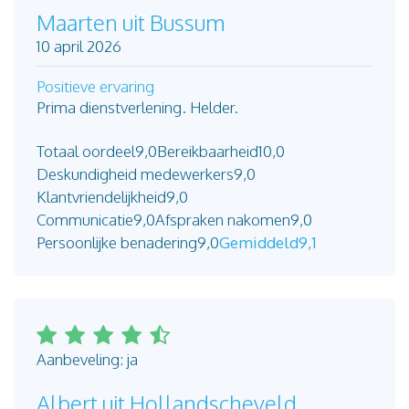
Maarten uit Bussum
10 april 2026
Positieve ervaring
Prima dienstverlening. Helder.
Totaal oordeel
9,0
Bereikbaarheid
10,0
Deskundigheid medewerkers
9,0
Klantvriendelijkheid
9,0
Communicatie
9,0
Afspraken nakomen
9,0
Persoonlijke benadering
9,0
Gemiddeld
9,1
Aanbeveling: ja
Albert uit Hollandscheveld