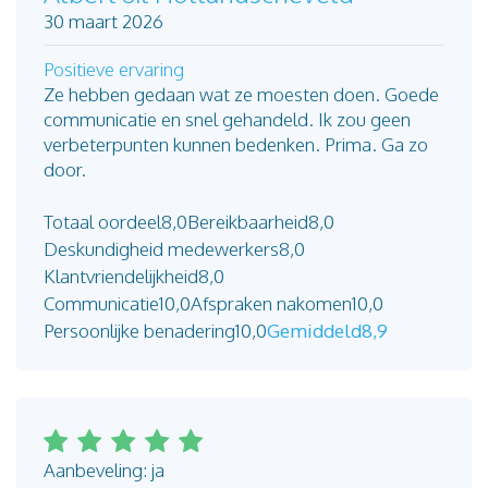
30 maart 2026
Positieve ervaring
Ze hebben gedaan wat ze moesten doen. Goede
communicatie en snel gehandeld. Ik zou geen
verbeterpunten kunnen bedenken. Prima. Ga zo
door.
Totaal oordeel
8,0
Bereikbaarheid
8,0
Deskundigheid medewerkers
8,0
Klantvriendelijkheid
8,0
Communicatie
10,0
Afspraken nakomen
10,0
Persoonlijke benadering
10,0
Gemiddeld
8,9
Aanbeveling: ja