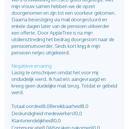
mijn vrouw samen hebben we de opzet
doorgenomen en zijn tot een voorkeur gekomen.
Daarna bevestiging via mail doorgestuurd en
enkele dagen later van de pensioen uitkeerder
een offerte. Door AppleTree is na mijn
uitdiensttreding het bedrag doorgestort naar de
pensioenuitvoerder. Sinds kort krijg ik mijn
pensioen netjes uitgekeerd.
Negatieve ervaring
Lastig te omschrijven omdat het voor mij
onduidelijk werd. Ik had iets aangevraagd en
kreeg geen duidelijke mail terug. Totdat er gebeld
werd.
Totaal oordeel
8,0
Bereikbaarheid
8,0
Deskundigheid medewerkers
10,0
Klantvriendelijkheid
10,0
Communicatie
8,0
Afspraken nakomen
10,0