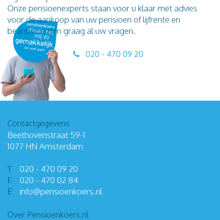
Onze pensioenexperts staan voor u klaar met advies
voor de aankoop van uw pensioen of lijfrente en
beantwoorden graag al uw vragen.
020 - 470 09 20
Contactgegevens
Beethovenstraat 59-1
1077 HN Amsterdam
T
020 - 470 09 20
F
020 - 470 02 84
E
info
@
pensioenkoers
.
nl
Over Pensioenkoers.nl