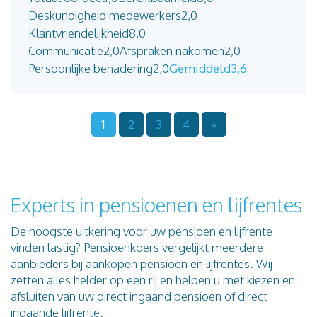
Deskundigheid medewerkers
2,0
Klantvriendelijkheid
8,0
Communicatie
2,0
Afspraken nakomen
2,0
Persoonlijke benadering
2,0
Gemiddeld
3,6
1
2
3
4
»
Experts in pensioenen en lijfrentes
De hoogste uitkering voor uw pensioen en lijfrente
vinden lastig? Pensioenkoers vergelijkt meerdere
aanbieders bij aankopen pensioen en lijfrentes. Wij
zetten alles helder op een rij en helpen u met kiezen en
afsluiten van uw direct ingaand pensioen of direct
ingaande lijfrente.