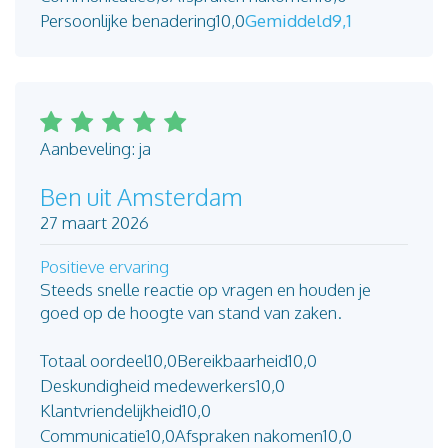
Persoonlijke benadering
10,0
Gemiddeld
9,1
Aanbeveling: ja
Ben uit Amsterdam
27 maart 2026
Positieve ervaring
Steeds snelle reactie op vragen en houden je
goed op de hoogte van stand van zaken.
Totaal oordeel
10,0
Bereikbaarheid
10,0
Deskundigheid medewerkers
10,0
Klantvriendelijkheid
10,0
Communicatie
10,0
Afspraken nakomen
10,0