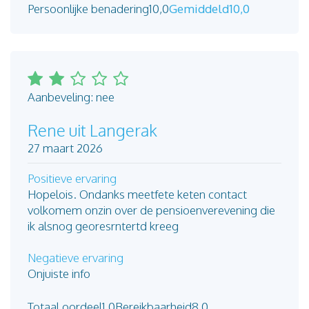
Persoonlijke benadering
10,0
Gemiddeld
10,0
Aanbeveling: nee
Rene uit Langerak
27 maart 2026
Positieve ervaring
Hopelois. Ondanks meetfete keten contact
volkomem onzin over de pensioenverevening die
ik alsnog georesrntertd kreeg
Negatieve ervaring
Onjuiste info
Totaal oordeel
1,0
Bereikbaarheid
8,0