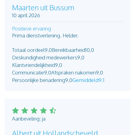
Maarten uit Bussum
10 april 2026
Positieve ervaring
Prima dienstverlening. Helder.
Totaal oordeel
9,0
Bereikbaarheid
10,0
Deskundigheid medewerkers
9,0
Klantvriendelijkheid
9,0
Communicatie
9,0
Afspraken nakomen
9,0
Persoonlijke benadering
9,0
Gemiddeld
9,1
Aanbeveling: ja
Albert uit Hollandscheveld