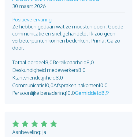
30 maart 2026
Positieve ervaring
Ze hebben gedaan wat ze moesten doen. Goede
communicatie en snel gehandeld. Ik zou geen
verbeterpunten kunnen bedenken. Prima. Ga zo
door.
Totaal oordeel
8,0
Bereikbaarheid
8,0
Deskundigheid medewerkers
8,0
Klantvriendelijkheid
8,0
Communicatie
10,0
Afspraken nakomen
10,0
Persoonlijke benadering
10,0
Gemiddeld
8,9
Aanbeveling: ja