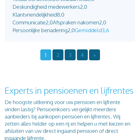
Deskundigheid medewerkers
2,0
Klantvriendelijkheid
8,0
Communicatie
2,0
Afspraken nakomen
2,0
Persoonlijke benadering
2,0
Gemiddeld
3,6
1
2
3
4
»
Experts in pensioenen en lijfrentes
De hoogste uitkering voor uw pensioen en lijfrente
vinden lastig? Pensioenkoers vergelijkt meerdere
aanbieders bij aankopen pensioen en lijfrentes. Wij
zetten alles helder op een rij en helpen u met kiezen en
afsluiten van uw direct ingaand pensioen of direct
ingaande lijfrente.