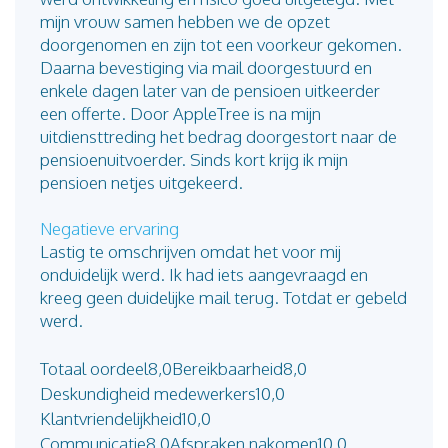
mijn vrouw samen hebben we de opzet
doorgenomen en zijn tot een voorkeur gekomen.
Daarna bevestiging via mail doorgestuurd en
enkele dagen later van de pensioen uitkeerder
een offerte. Door AppleTree is na mijn
uitdiensttreding het bedrag doorgestort naar de
pensioenuitvoerder. Sinds kort krijg ik mijn
pensioen netjes uitgekeerd.
Negatieve ervaring
Lastig te omschrijven omdat het voor mij
onduidelijk werd. Ik had iets aangevraagd en
kreeg geen duidelijke mail terug. Totdat er gebeld
werd.
Totaal oordeel
8,0
Bereikbaarheid
8,0
Deskundigheid medewerkers
10,0
Klantvriendelijkheid
10,0
Communicatie
8,0
Afspraken nakomen
10,0