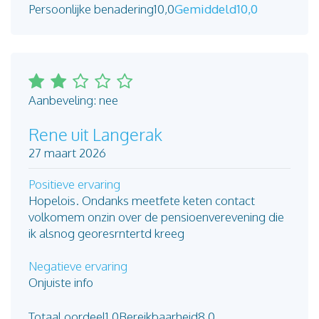
Persoonlijke benadering
10,0
Gemiddeld
10,0
Aanbeveling: nee
Rene uit Langerak
27 maart 2026
Positieve ervaring
Hopelois. Ondanks meetfete keten contact
volkomem onzin over de pensioenverevening die
ik alsnog georesrntertd kreeg
Negatieve ervaring
Onjuiste info
Totaal oordeel
1,0
Bereikbaarheid
8,0