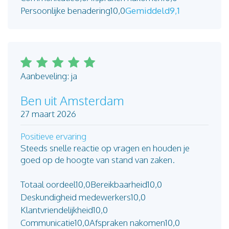
Persoonlijke benadering
10,0
Gemiddeld
9,1
Aanbeveling: ja
Ben uit Amsterdam
27 maart 2026
Positieve ervaring
Steeds snelle reactie op vragen en houden je
goed op de hoogte van stand van zaken.
Totaal oordeel
10,0
Bereikbaarheid
10,0
Deskundigheid medewerkers
10,0
Klantvriendelijkheid
10,0
Communicatie
10,0
Afspraken nakomen
10,0