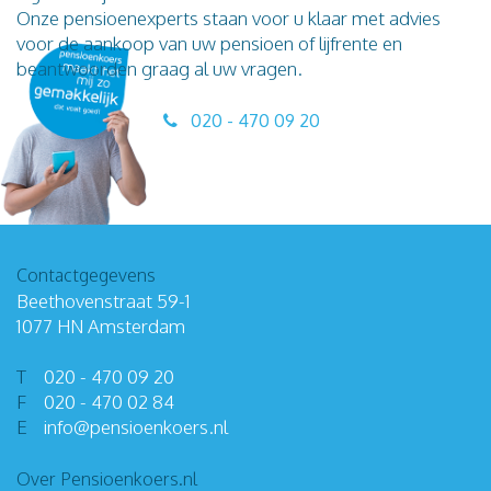
Onze pensioenexperts staan voor u klaar met advies
voor de aankoop van uw pensioen of lijfrente en
beantwoorden graag al uw vragen.
020 - 470 09 20
Contactgegevens
Beethovenstraat 59-1
1077 HN Amsterdam
T
020 - 470 09 20
F
020 - 470 02 84
E
info
@
pensioenkoers
.
nl
Over Pensioenkoers.nl