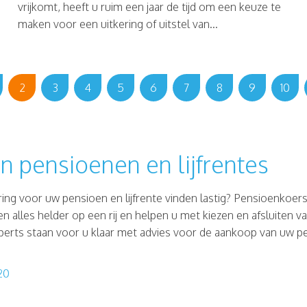
vrijkomt, heeft u ruim een jaar de tijd om een keuze te
maken voor een uitkering of uitstel van...
2
3
4
5
6
7
8
9
10
in pensioenen en lijfrentes
ing voor uw pensioen en lijfrente vinden lastig? Pensioenkoer
tten alles helder op een rij en helpen u met kiezen en afsluiten v
rts staan voor u klaar met advies voor de aankoop van uw pen
20