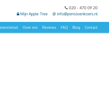
020 - 470 09 20
Mijn Apple Tree
@ info
@
pensioenkoers
.
nl
oenstelsel
Over ons
Reviews
FAQ
Blog
Contact