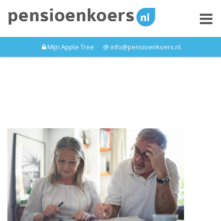
Mijn Apple Tree
@ info
@
pensioenkoers
.
nl
Berekenen
Pensioen
Variabel pensioen
Pensioen uitkeren
Lijfrente
Nieuwe pensioenstelsel
Over ons
Reviews
FAQ