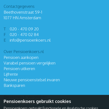
Contactgegevens
Beethovenstraat 59-1
1077 HN Amsterdam
T
020 - 470 09 20
F
020 - 470 02 84
E
info
@
pensioenkoers
.
nl
Over Pensioenkoers.nl
Pensioen aankopen
Variabel pensioen vergelijken
Pensioen uitkeren
Lijfrente
Nieuwe pensioenstelsel invaren
Banksparen
Berekenen & Vergelijken
Pensioenkoers gebruikt cookies
Pensioen aankopen bereken pagina
Pensioenuitkering vergelijken
Pensioenkoers gebruikt Functionele en Analytische cookies