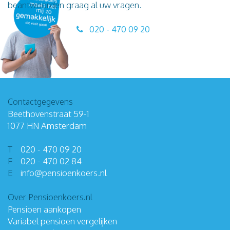
beantwoorden graag al uw vragen.
020 - 470 09 20
Contactgegevens
Beethovenstraat 59-1
1077 HN Amsterdam
T
020 - 470 09 20
F
020 - 470 02 84
E
info
@
pensioenkoers
.
nl
Over Pensioenkoers.nl
Pensioen aankopen
Variabel pensioen vergelijken