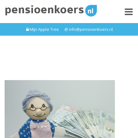
Mijn Apple Tree
@ info
@
pensioenkoers
.
nl
Berekenen
Pensioen
Variabel pensioen
Pensioen uitkeren
Lijfrente
Nieuwe pensioenstelsel
Over ons
Reviews
FAQ